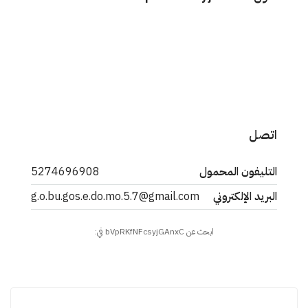
اتصل
التليفون المحمول
5274696908
البريد الإلكتروني
g.o.bu.gos.e.do.mo.5.7@gmail.com
ابحث عن bVpRKfNFcsyjGAnxC في: