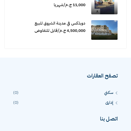
11,000 ج.م/شهريا
دوبلكس في مدينة الشروق للبيع
4,500,000 ج.م/قابل للتفاوض
تصفح العقارات
سكني
(0)
إدارى
(0)
اتصل بنا