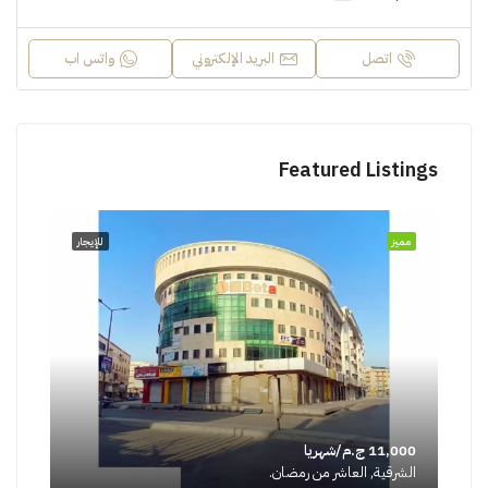
اتصل
البريد الإلكتروني
واتس اب
Featured Listings
مميز
للإيجار
11,000 ج.م/شهريا
الشرقية, العاشر من رمضان.