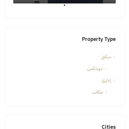
Property Type
سكني
دوبلكس
إدارى
مكاتب
Cities