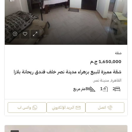
شقة
1,650,000 ج.م
شقة مميزة للبيع بزهراء مدينة نصر خلف فندق ريحانة بلازا
القاهرة, مدينة نصر.
2
1
86
متر مربع
اتصل
البريد الإلكتروني
واتس اب