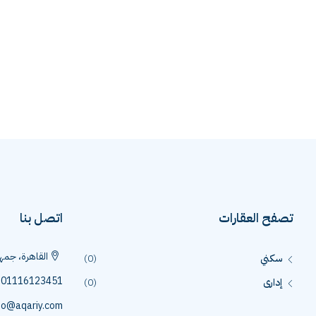
تصفح العقارات
اتصل بنا
القاهرة، جمهو
سكني
(0)
01116123451
إدارى
(0)
fo@aqariy.com