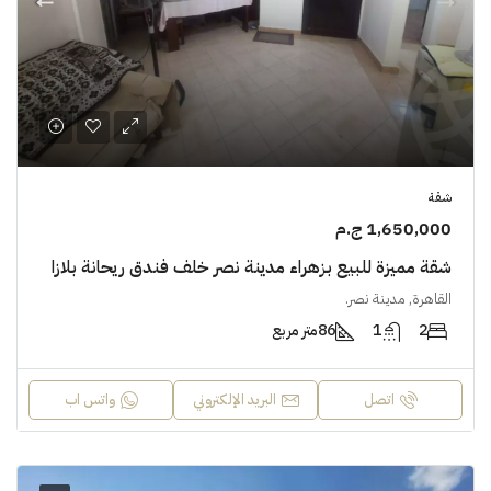
شقة
1,650,000 ج.م
شقة مميزة للبيع بزهراء مدينة نصر خلف فندق ريحانة بلازا
القاهرة, مدينة نصر.
2
1
86
متر مربع
اتصل
البريد الإلكتروني
واتس اب