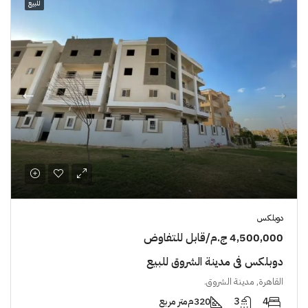
للبيع
دوبلكس
4,500,000 ج.م/قابل للتفاوض
دوبلكس في مدينة الشروق للبيع
القاهرة, مدينة الشروق.
4
3
320م
متر مربع