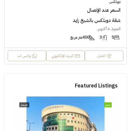
دوبلكس
السعر عند الإتصال
شقة دوبلكس بالشيخ زايد
الجيزة, 6 أكتوبر.
5
3
400
متر مربع
اتصل
البريد الإلكتروني
واتس اب
Featured Listings
مميز
للإيجار