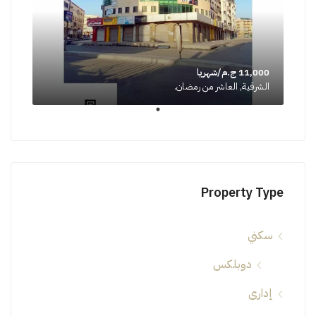
11,000 ج.م/شهريا
الشرقية, العاشر من رمضان.
Property Type
سكني
دوبلكس
إدارى