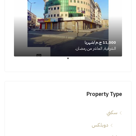
11,000 ج.م/شهريا
الشرقية, العاشر من رمضان.
Property Type
سكني
دوبلكس