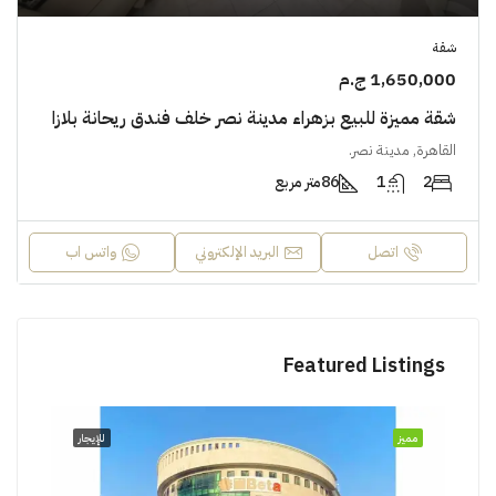
شقة
1,650,000 ج.م
شقة مميزة للبيع بزهراء مدينة نصر خلف فندق ريحانة بلازا
القاهرة, مدينة نصر.
2
1
86
متر مربع
اتصل
البريد الإلكتروني
واتس اب
Featured Listings
مميز
للإيجار