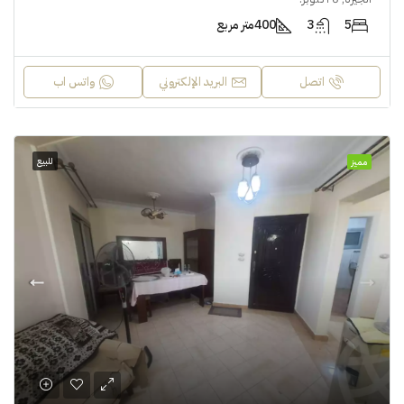
5
3
400
متر مربع
اتصل
البريد الإلكتروني
واتس اب
للبيع
مميز